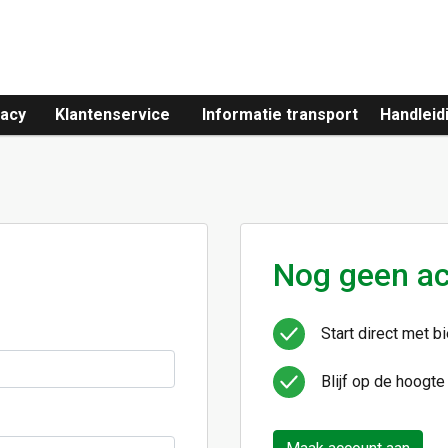
vacy
Klantenservice
Informatie transport
Handleid
Nog geen a
Start direct met b
Blijf op de hoogte