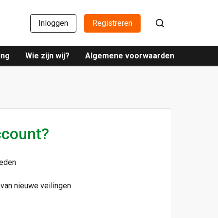
Inloggen
Registreren
ing
Wie zijn wij?
Algemene voorwaarden
ccount?
ieden
 van nieuwe veilingen