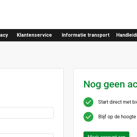
vacy
Klantenservice
Informatie transport
Handleid
Nog geen a
Start direct met b
Blijf op de hoogte