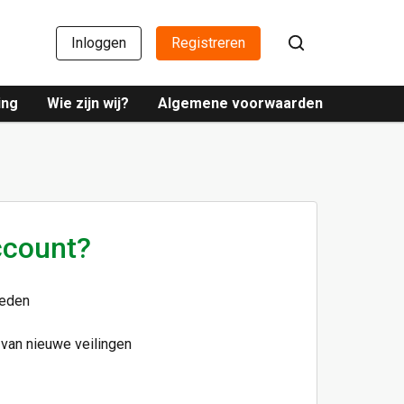
Inloggen
Registreren
ing
Wie zijn wij?
Algemene voorwaarden
ccount?
ieden
 van nieuwe veilingen