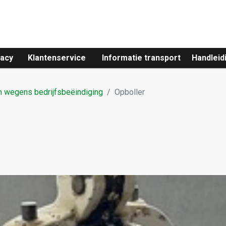
vacy
Klantenservice
Informatie transport
Handleid
en wegens bedrijfsbeëindiging
Opboller