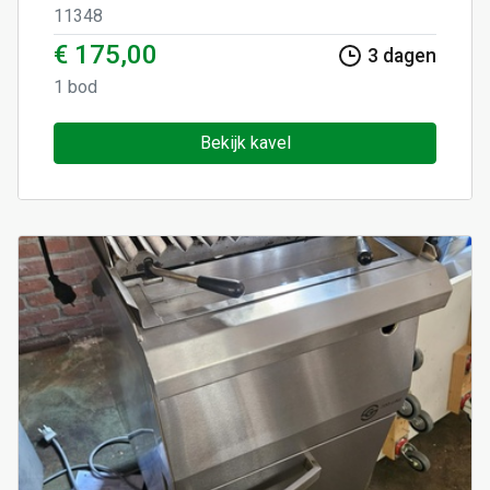
11348
€ 175,00
3
dagen
1
bod
Bekijk kavel