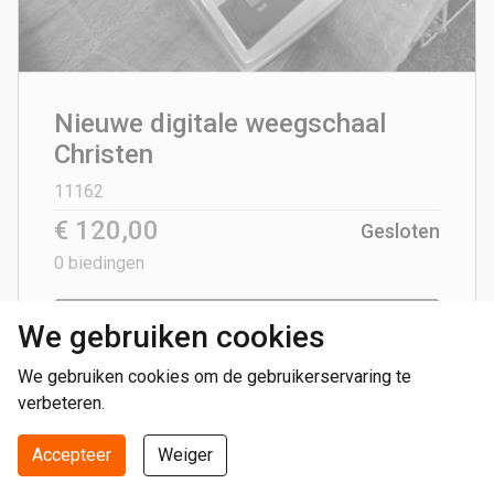
Nieuwe digitale weegschaal
Christen
11162
€ 120,00
Gesloten
0
biedingen
Bekijk kavel
We gebruiken cookies
We gebruiken cookies om de gebruikerservaring te
verbeteren.
Vorige
Volgende
Accepteer
Weiger