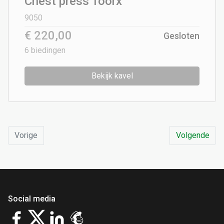
Chest press Toorx
9050
€ 220,00
Gesloten
6
biedingen
Bekijk kavel
Vorige
Volgende
Social media