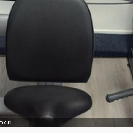
m curl